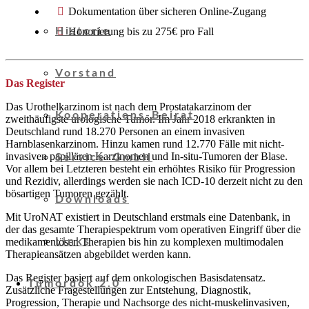
Dokumentation über sicheren Online-Zugang
Honorierung bis zu 275€ pro Fall
Historie
Vorstand
Das Register
Das Urothelkarzinom ist nach dem Prostatakarzinom der
Kooperations-Beirat
zweithäufigste urologische Tumor. Im Jahr 2018 erkrankten in
Deutschland rund 18.270 Personen an einem invasiven
Harnblasenkarzinom. Hinzu kamen rund 12.770 Fälle mit nicht-
invasiven papillären Karzinomen und In-situ-Tumoren der Blase.
Service-GmbH
Vor allem bei Letzteren besteht ein erhöhtes Risiko für Progression
und Rezidiv, allerdings werden sie nach ICD-10 derzeit nicht zu den
bösartigen Tumoren gezählt.
Downloads
Mit UroNAT existiert in Deutschland erstmals eine Datenbank, in
der das gesamte Therapiespektrum vom operativen Eingriff über die
medikamentösen Therapien bis hin zu komplexen multimodalen
Links
Therapieansätzen abgebildet werden kann.
Das Register basiert auf dem onkologischen Basisdatensatz.
Tumordok 2.0
Zusätzliche Fragestellungen zur Entstehung, Diagnostik,
Progression, Therapie und Nachsorge des nicht-muskelinvasiven,