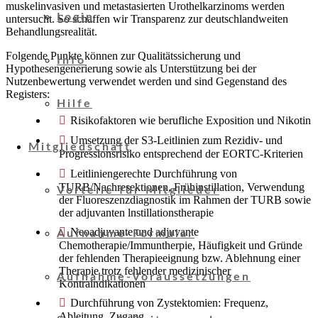
muskelinvasiven und metastasierten Urothelkarzinoms werden
Login
untersucht. So schaffen wir Transparenz zur deutschlandweiten
Behandlungsrealität.
Folgende Punkte können zur Qualitätssicherung und
Info
Hypothesengenerierung sowie als Unterstützung bei der
Nutzenbewertung verwendet werden und sind Gegenstand des
Registers:
Hilfe
Risikofaktoren wie berufliche Exposition und Nikotin
Umsetzung der S3-Leitlinien zum Rezidiv- und
Mitgliedschaft
Progressionsrisiko entsprechend der EORTC-Kriterien
Leitliniengerechte Durchführung von
TURB/Nachresektionen, Frühinstillation, Verwendung
Vorteile für Mitglieder
der Fluoreszenzdiagnostik im Rahmen der TURB sowie
der adjuvanten lnstillationstherapie
Neoadjuvante und adjuvante
Aufnahme-Formular
Chemotherapie/Immuntherpie, Häufigkeit und Gründe
der fehlenden Therapieeignung bzw. Ablehnung einer
Therapie trotz fehlender medizinischer
Aufnahme-Voraussetzungen
Kontraindikationen
Durchführung von Zystektomien: Frequenz,
Ableitung, Zugang