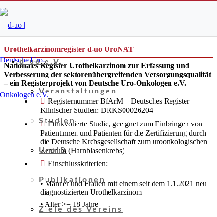
Urothelkarzinomregister d-uo UroNAT
d-uo e.V.
Nationales Register Urothelkarzinom zur Erfassung und
Verbesserung der sektorenübergreifenden Versorgungsqualität
– ein Registerprojekt von Deutsche Uro-Onkologen e.V.
Veranstaltungen
Registernummer BfArM – Deutsches Register
Klinischer Studien: DRKS00026204
Studien
Ethikvotierte Studie, geeignet zum Einbringen von
Patientinnen und Patienten für die Zertifizierung durch
die Deutsche Krebsgesellschaft zum uroonkologischen
Zentrum (Harnblasenkrebs)
UroID
Einschlusskriterien:
Publikationen
• Männer und Frauen mit einem seit dem 1.1.2021 neu
diagnostizierten Urothelkarzinom
• Alter >= 18 Jahre
Ziele des Vereins