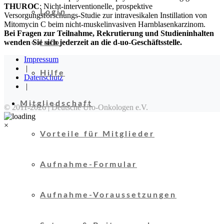
THUROC
: Nicht-interventionelle, prospektive
Login
Versorgungsforschungs-Studie zur intravesikalen Instillation von
Mitomycin C beim nicht-muskelinvasiven Harnblasenkarzinom.
Bei Fragen zur Teilnahme, Rekrutierung und Studieninhalten
wenden Sie sich jederzeit an die d-uo-Geschäftsstelle.
Info
Impressum
|
Hilfe
Datenschutz
|
Mitgliedschaft
×
Vorteile für Mitglieder
Aufnahme-Formular
Aufnahme-Voraussetzungen