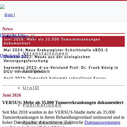
News
d-uo e.V.
Juni 2026: Mehr als 35.000 Tumorerkrankungen
dokumentiert
Mai 2024: Neue Krebsregister-Schnittstelle oBDS-3
Veranstaltungen
Oktober 2023: Neues aus der urologischen
Versorgungsforschung
September 2023: d-uo-Vorstand Prof. Dr. Frank König in
Studien
DGU-Vorstand gewählt
April 2023: Tumordok bekommt schnelleren Server
Februar 2023: ProNAT-Studie startet Online-
UroID
Dokumentation
Juni 2026
September 2022: d-uo erhält Alexander-von-Lichtenberg-
Preis
VERSUS: Mehr als 35.000 Tumorerkrankungen dokumentiert
Publikationen
März 2022: UroNAT-Studie seit Oktober 2021 offen
Seit Mai 2018 wurden in der VERSUS-Studie mehr als 35.000
Februar 2022: Versorgungsforschung in der Urologie: Wer
Tumorerkrankungen in ihrem Behandlungsverlauf umfassend und in
ist der richtige Anbieter?
hoher Datenqualität dokumentiert. Zahlreiche
Datenauswertungen
Ziele des Vereins
September 2021: Vergünstigte Aufnahme für Urogister-