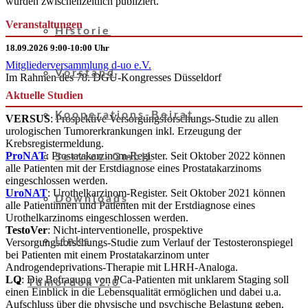
wurden zwischenzeitlich publiziert.
Nutzer
September 2021: d-uo-Vorstand einstimmig wiedergewählt
Veranstaltungen
Historie
August 2021: Mehr als 10.000 Tumorerkrankungen
dokumentiert
18.09.2026 9:00-10:00 Uhr
Juni 2021: d-uo startet Tumordok 2.0
Mitgliederversammlung d-uo e.V.
Vorstand
Im Rahmen des 78. DGU-Kongresses Düsseldorf
Januar 2021: Umzug der Geschäftsstelle
Aktuelle Studien
September 2020: d-uo erhält Ernst-Fürstenheim-
Förderpreis
Kooperations-Beirat
VERSUS
: Prospektive Versorgungsforschungs-Studie zu allen
Juli 2020: Interview mit Prof. Christian Doehn
urologischen Tumorerkrankungen inkl. Erzeugung der
September 2019: Rahmenvereinbarung d-uo – DGU
Krebsregistermeldung.
ProNAT
: Prostatakarzinom-Register. Seit Oktober 2022 können
Juni 2019: d-uo-Fortbildungsinitiative geht weiter
Service-GmbH
alle Patienten mit der Erstdiagnose eines Prostatakarzinoms
Dezember 2018: d-uo-Fortbildungsinitiative gestartet
eingeschlossen werden.
August 2018: IQUO wird d-uo
UroNAT
: Urothelkarzinom-Register. Seit Oktober 2021 können
Downloads
alle Patientinnen und Patienten mit der Erstdiagnose eines
Mai 2018: Neues Tumordokumentations-System
Urothelkarzinoms eingeschlossen werden.
Januar 2018: Neue Geschäftsführung
TestoVer
: Nicht-interventionelle, prospektive
Juni 2017: Neuer Vorstand
Links
Versorgungsforschungs-Studie zum Verlauf der Testosteronspiegel
bei Patienten mit einem Prostatakarzinom unter
Androgendeprivations-Therapie mit LHRH-Analoga.
LQ
: Die Befragung von PCa-Patienten mit unklarem Staging soll
Tumordok 2.0
einen Einblick in die Lebensqualität ermöglichen und dabei u.a.
Aufschluss über die physische und psychische Belastung geben.